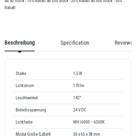
ab 50 Stück - 10% Rabatt ab 200 Stück - 20% Rabatt ab 500 Stück - 30%
Rabatt
Beschreibung
Specification
Reviews
Stärke
1,5 W
Lichtstrom
170 Im
Leuchtwinkel
142°
Betriebsspannung
24 V DC
Lichtfarbe
WH | 6000 – 6500K
Modul-Größe (LxBxH)
50 x 65 x 38 mm