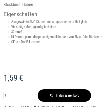
Blockbuchstaben
Eigenschaften
Ausgewählte SMD Dioden- mit ausgezeichneter Helligkeit
Vielseitige Montagemöglichkeiten
30mm Ø
Hilfmontage mit doppelseitigem Klebeband von 3M auf der Rückseite
CE und RoHS konform
1,59
€
LED Modul 1,5W 24VDC IP65 142° Grad Linse - Vega5 quantity
In den Warenkorb