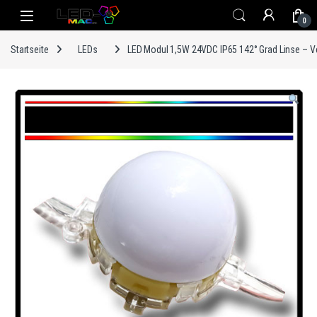
Skip to navigation
Skip to content
0
Startseite
LEDs
LED Modul 1,5W 24VDC IP65 142° Grad Linse – 