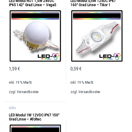
LED Modul ROT 1,5W 24VDC
LED Modul 0,5W 12VDC IP67
IP65 142° Grad Linse – Vega5
160° Grad Linse – Tikor 1
1,59
€
0,59
€
inkl. 19 % MwSt.
inkl. 19 % MwSt.
zzgl.
Versandkosten
zzgl.
Versandkosten
LEDs
LED Modul 1W 12VDC IP67 150°
Grad Linse – Afoltec